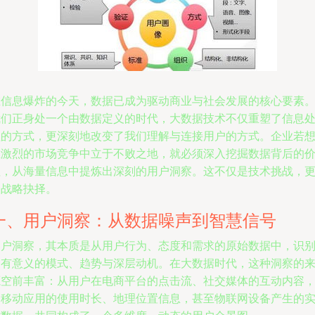
在信息爆炸的今天，数据已成为驱动商业与社会发展的核心要素
我们正身处一个由数据定义的时代，大数据技术不仅重塑了信息
理的方式，更深刻地改变了我们理解与连接用户的方式。企业若
在激烈的市场竞争中立于不败之地，就必须深入挖掘数据背后的
值，从海量信息中提炼出深刻的用户洞察。这不仅是技术挑战，
是战略抉择。
一、用户洞察：从数据噪声到智慧信号
用户洞察，其本质是从用户行为、态度和需求的原始数据中，识
出有意义的模式、趋势与深层动机。在大数据时代，这种洞察的
源空前丰富：从用户在电商平台的点击流、社交媒体的互动内容
到移动应用的使用时长、地理位置信息，甚至物联网设备产生的