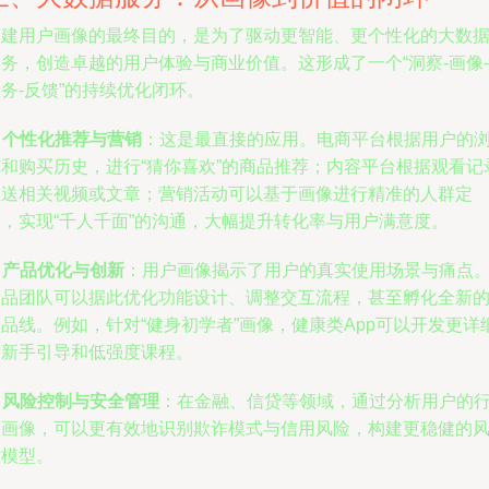
构建用户画像的最终目的，是为了驱动更智能、更个性化的大数
务，创造卓越的用户体验与商业价值。这形成了一个“洞察-画像-
务-反馈”的持续优化闭环。
. 个性化推荐与营销
：这是最直接的应用。电商平台根据用户的
览和购买历史，进行“猜你喜欢”的商品推荐；内容平台根据观看记
推送相关视频或文章；营销活动可以基于画像进行精准的人群定
向，实现“千人千面”的沟通，大幅提升转化率与用户满意度。
. 产品优化与创新
：用户画像揭示了用户的真实使用场景与痛点
产品团队可以据此优化功能设计、调整交互流程，甚至孵化全新
品线。例如，针对“健身初学者”画像，健康类App可以开发更详
的新手引导和低强度课程。
. 风险控制与安全管理
：在金融、信贷等领域，通过分析用户的
为画像，可以更有效地识别欺诈模式与信用风险，构建更稳健的
控模型。