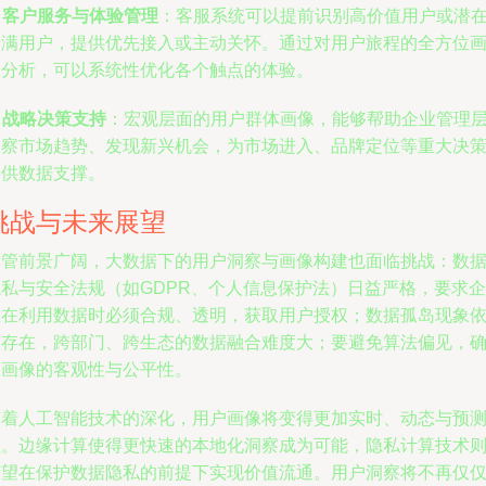
. 客户服务与体验管理
：客服系统可以提前识别高价值用户或潜
不满用户，提供优先接入或主动关怀。通过对用户旅程的全方位
像分析，可以系统性优化各个触点的体验。
. 战略决策支持
：宏观层面的用户群体画像，能够帮助企业管理
洞察市场趋势、发现新兴机会，为市场进入、品牌定位等重大决
提供数据支撑。
挑战与未来展望
尽管前景广阔，大数据下的用户洞察与画像构建也面临挑战：数
隐私与安全法规（如GDPR、个人信息保护法）日益严格，要求企
业在利用数据时必须合规、透明，获取用户授权；数据孤岛现象
然存在，跨部门、跨生态的数据融合难度大；要避免算法偏见，
保画像的客观性与公平性。
随着人工智能技术的深化，用户画像将变得更加实时、动态与预
性。边缘计算使得更快速的本地化洞察成为可能，隐私计算技术
有望在保护数据隐私的前提下实现价值流通。用户洞察将不再仅