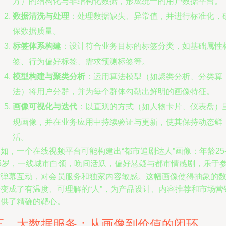
方）的结构化与非结构化数据，形成统一的用户数据平台。
数据清洗与处理
：处理数据缺失、异常值，并进行标准化，
保数据质量。
标签体系构建
：设计符合业务目标的标签分类，如基础属性
签、行为偏好标签、需求预测标签等。
模型构建与聚类分析
：运用算法模型（如聚类分析、分类算
法）将用户分群，并为每个群体勾勒出鲜明的画像特征。
画像可视化与迭代
：以直观的方式（如人物卡片、仪表盘）
现画像，并在业务应用中持续验证与更新，使其保持动态鲜
活。
如，一个在线视频平台可能构建出“都市追剧达人”画像：年龄25
35岁，一线城市白领，晚间活跃，偏好悬疑与都市情感剧，乐于
与弹幕互动，对会员服务和独家内容敏感。这幅画像使得抽象的
据变成了有温度、可理解的“人”，为产品设计、内容推荐和市场营
提供了精确的靶心。
三、大数据服务：从画像到价值的闭环