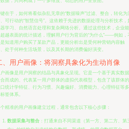
时数据，共同构成了一个多维度、动态的用户全景图。
关键在于，如何将看似杂乱无章的“数据噪声”过滤、整合，转化为
晰、可行动的“智慧信号”。这依赖于先进的数据处理与分析技术，
机器学习、自然语言处理和复杂网络分析。通过这些技术，企业
够超越表面的统计描述，理解用户行为背后的“为什么”——例如，
仅是知道用户购买了某款产品，更能分析出是受何种营销内容触
动、处于何种生活场景，以及其长期的消费偏好演变。
二、用户画像：将洞察具象化为生动肖像
用户画像是用户洞察的结晶与具象化呈现。它是一个基于真实数
聚合而成的、代表某一用户群体的虚拟代表模型，包含了该群体
人口统计学特征、行为习惯、兴趣偏好、消费能力、心理特征等
个标签体系。
一个精准的用户画像建立过程，通常包含以下核心步骤：
数据采集与整合
：打通来自不同渠道（第一方、第二方、第