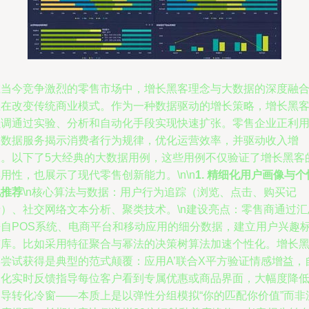
在当今竞争激烈的零售市场中，增长黑客理念与大数据的深度融
正在改变传统商业模式。作为一种数据驱动的增长策略，增长黑
强调通过实验、分析和自动化手段实现快速扩张。零售企业正利
大数据服务揭示消费者行为规律，优化运营效率，并驱动收入增
长。以下了5大经典的大数据用例，这些用例不仅验证了增长黑客
用性，也展示了现代零售创新能力。\n\n
1. 精细化用户画像与个
化推荐
\n核心算法与数据：用户行为追踪（浏览、点击、购买记
录）、社交网络文本分析、聚类技术。\n建设亮点：零售商通过汇
来自POS系统、电商平台和移动应用的细分数据，建立用户兴趣
签库。比如采用特征聚合与幂法的决策树算法加速个性化。增长
客尝试获得是典型的范式颠覆：应用A’联合X平方验证情感增益，
动化实时反馈指导每位客户看到专属优惠或商品界面，大幅度降
引导转化冷窗——本质上是以弹性分组模拟“你的匹配你价值”而非